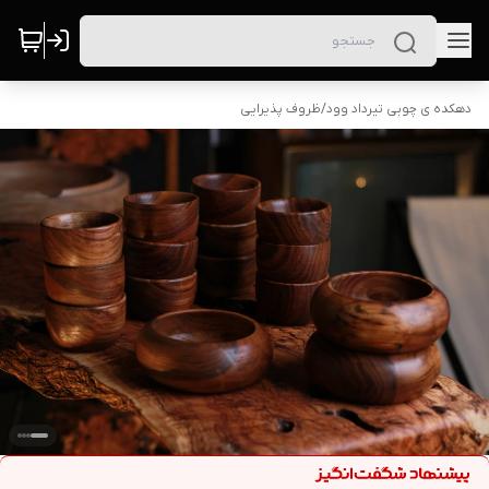
دهکده ی چوبی تیرداد وود
/
ظروف پذیرایی