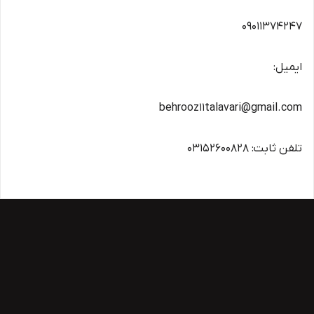
09011374247
ایمیل:
behrooz11talavari@gmail.com
تلفن ثابت: 03152600828