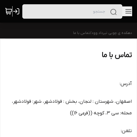
دهکده ی چوبی تیرداد وود
/
تماس با ما
تماس با ما
آدرس:
اصفهان، شهرستان : لنجان، بخش : فولادشهر، شهر: فولادشهر،
محله: سی 3، کوچه ((فرعی 16))
تلفن: