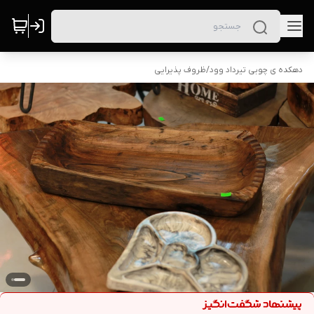
دهکده ی چوبی تیرداد وود
/
ظروف پذیرایی