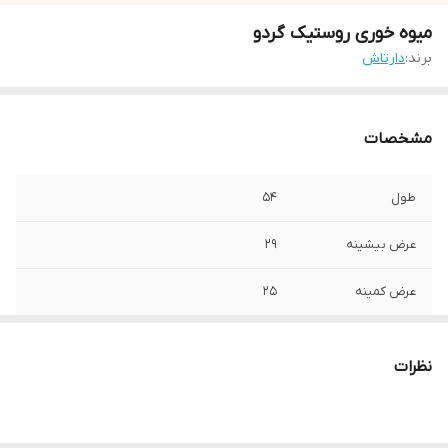
میوه خوری روستیک گردو
برند:
دارتاش
مشخصات
طول
54
عرض بیشینه
29
عرض کمینه
25
نوع چوب
گردو درجه1
نظرات
قابلیت شست و شو
دارد