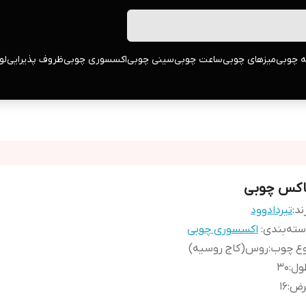
ه چوبی
میزهای چوبی
ساعت چوبی
سینی چوبی
اکسسوری چوبی
ظروف پذیرایی
لو
اکس چوبی
ند:
تیردادوود
ته‌بندی
:
اکسسوری چوبی
وع چوب
:
روس(کاج روسیه)
ول
:
30
رض
:
16