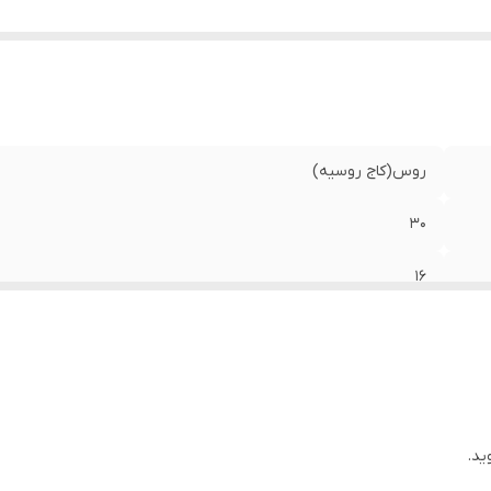
روس(کاج روسیه)
30
16
ید.