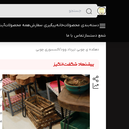
دسته‌بندی محصولات
خانه
پیگیری سفارش
همه محصولات
آین
شمع دستساز
تماس با ما
دهکده ی چوبی تیرداد وود
/
اکسسوری چوبی
ب
بر
دس
ن
ط
ع