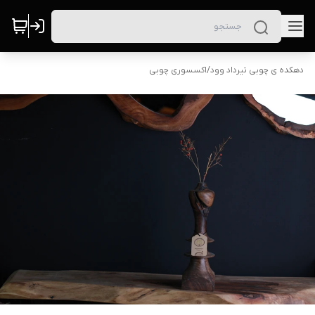
دهکده ی چوبی تیرداد وود
/
اکسسوری چوبی