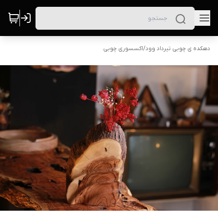
دهکده ی چوبی تیرداد وود
/
اکسسوری چوبی