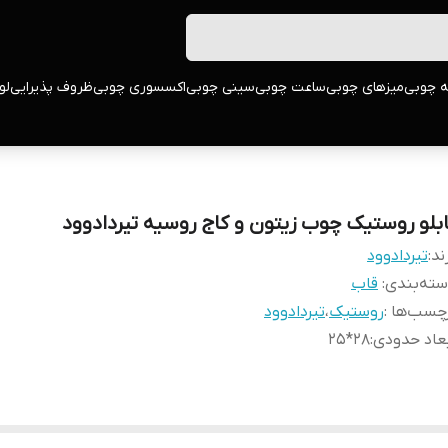
ه چوبی
میزهای چوبی
ساعت چوبی
سینی چوبی
اکسسوری چوبی
ظروف پذیرایی
لو
ابلو روستیک چوب زیتون و کاج روسیه تیردادوود
ند:
تیردادوود
ته‌بندی
:
قاب
چسب‌ها :
روستیک
،
تیردادوود
عاد حدودی
:
28*25