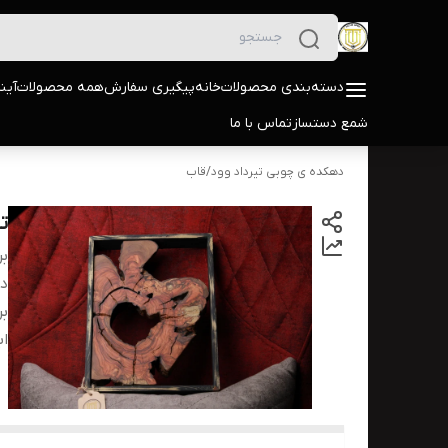
دسته‌بندی محصولات
خانه
پیگیری سفارش
همه محصولات
آین
شمع دستساز
تماس با ما
دهکده ی چوبی تیرداد وود
/
قاب
ت
بر
دس
بر
اب