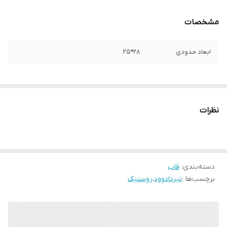
مشخصات
ابعاد حدودی
28*25
نظرات
دسته‌بندی
:
قاب
برچسب‌ها :
تیردادوود
،
روستیک