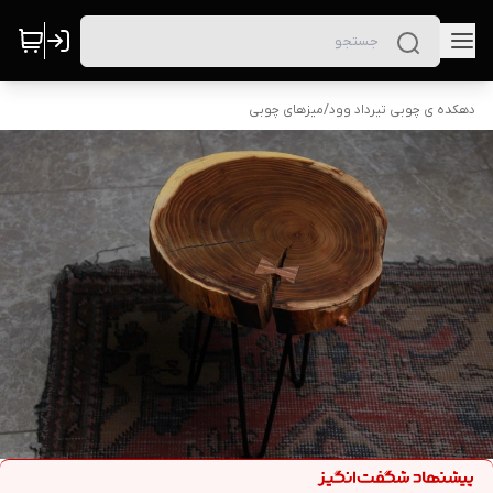
دهکده ی چوبی تیرداد وود
/
میزهای چوبی