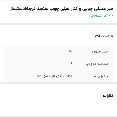
میز عسلی چوبی و کنار مبلی چوب سنجد درجه1دستساز
برند:
تیردادوود
مشخصات
ابعاد حدودی
40
ضخامت حدودی
4
ارتفاع پایه
38سنجاقکی فلز مشکی مات
نوع چوب
سنجد
نظرات