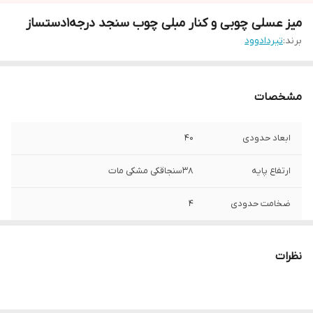
میز عسلی چوبی و کنار مبلی چوب سنجد درجه1دستساز
برند:
تیردادوود
مشخصات
ابعاد حدودی
40
ارتفاع پایه
38سنجاقکی مشکی مات
ضخامت حدودی
4
نوع چوب
سنجد
نظرات