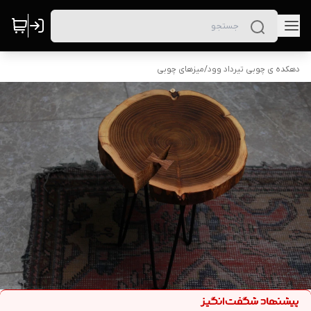
دهکده ی چوبی تیرداد وود
/
میزهای چوبی