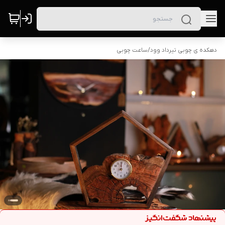
دهکده ی چوبی تیرداد وود
/
ساعت چوبی