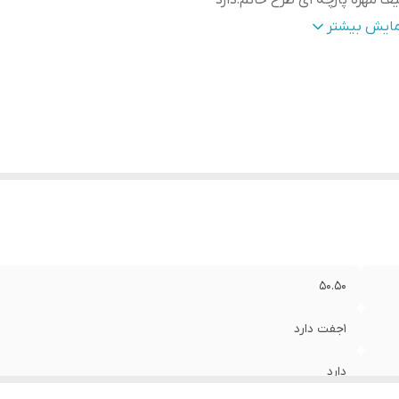
ف مهره پارچه ای طرح خاتم
:
دارد
وع چوب
:
ریشه گردو درجه1
مایش بیشتر
50.50
1جفت دارد
دارد