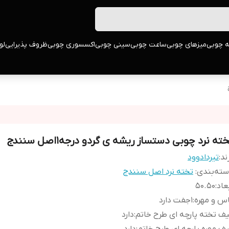
ه چوبی
میزهای چوبی
ساعت چوبی
سینی چوبی
اکسسوری چوبی
ظروف پذیرایی
لو
ته نرد چوبی دستساز ریشه ی گردو درجه1اصل سنندج
ند:
تیردادوود
ته‌بندی
:
تخته نرد اصل سنندج
عاد
:
50.50
س و مهره
:
1جفت دارد
ف تخته پارچه ای طرح خاتم
:
دارد