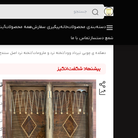
دسته‌بندی محصولات
خانه
پیگیری سفارش
همه محصولات
آین
شمع دستساز
تماس با ما
دهکده ی چوبی تیرداد وود
/
تخته نرد و ملزومات
/
تخته نرد اصل سنندج
تخ
بر
دس
اب
تا
کی