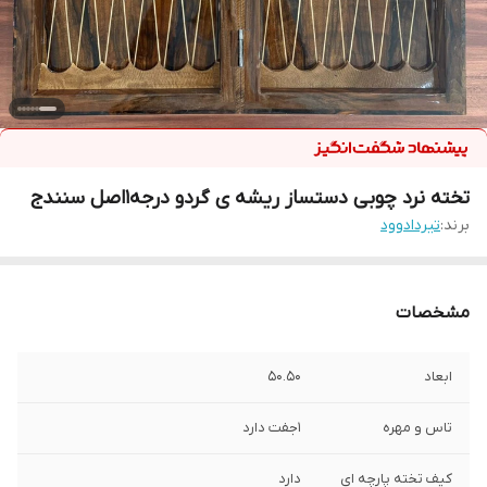
تخته نرد چوبی دستساز ریشه ی گردو درجه1اصل سنندج
برند:
تیردادوود
مشخصات
ابعاد
50.50
تاس و مهره
1جفت دارد
کیف تخته پارچه ای
دارد