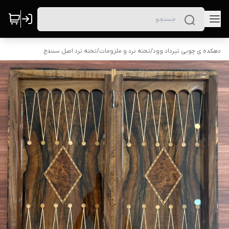
دهکده ی چوبی تیرداد وود
/
تخته نرد و ملزومات
/
تخته نرد اصل سنندج