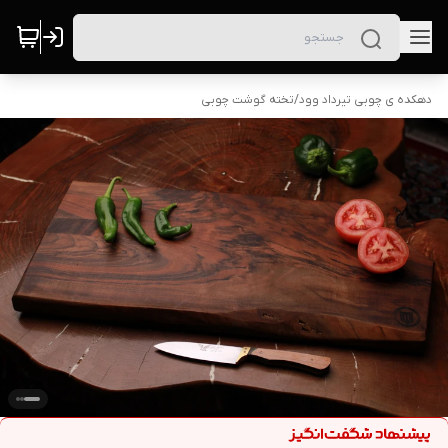
دهکده ی چوبی تیرداد وود
/
تخته گوشت چوبی