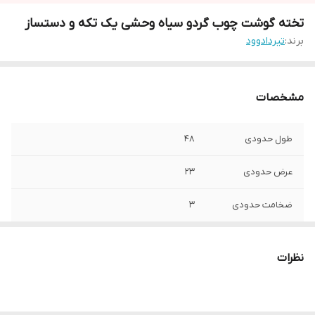
تخته گوشت چوب گردو سیاه وحشی یک تکه و دستساز
برند:
تیردادوود
مشخصات
طول حدودی
48
عرض حدودی
23
ضخامت حدودی
3
نوع چوب
گردو سیاه وحشی
نظرات
پوشش نهایی
روغن گیاهی مات تخم کتان