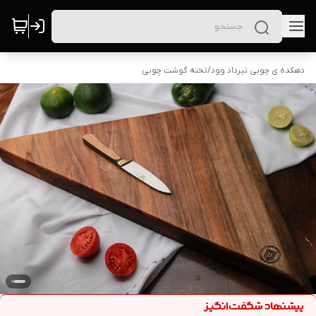
دهکده ی چوبی تیرداد وود
/
تخته گوشت چوبی