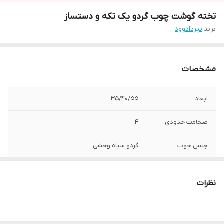
تخته گوشت چوب گردو یک تکه و دستساز
برند:
تیردادوود
مشخصات
ابعاد
35/40/55
ضخامت حدودی
4
جنس چوب
گردو سیاه وحشی
پوشش نهایی
روغن گیاهی مات تخم کتان
نظرات
قابلیت شست و شو
دارد
کدمحصول
T12