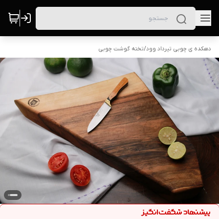
دهکده ی چوبی تیرداد وود
/
تخته گوشت چوبی