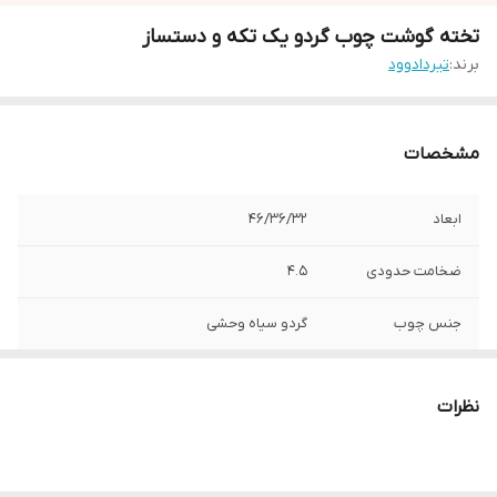
تخته گوشت چوب گردو یک تکه و دستساز
برند:
تیردادوود
مشخصات
ابعاد
46/36/32
ضخامت حدودی
4.5
جنس چوب
گردو سیاه وحشی
پوشش نهایی
روغن گیاهی تخم کتان
نظرات
قابلیت شست و شو
دارد
کدمحصول
T2