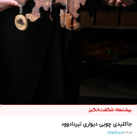
جاکلیدی چوبی دیواری تیردادوود
برند:
تیردادوود