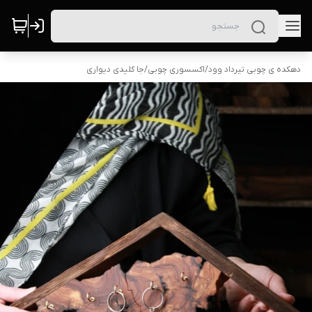
دهکده ی چوبی تیرداد وود
/
اکسسوری چوبی
/
جا کلیدی دیواری