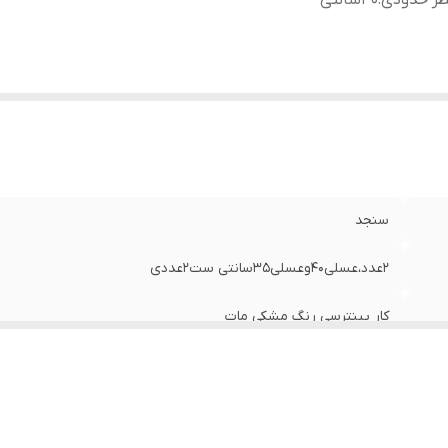
طر حدودی
:
40سانتی
سنجد
2عدد،عسلی40وعسلی35سانتی ست2عددی
کار پینترسی رنگ مشکی مات
40سانتی