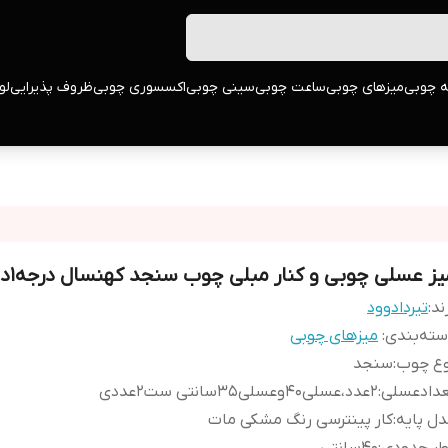
ه چوبی
میزهای چوبی
ساعت چوبی
سینی چوبی
اکسسوری چوبی
ظروف پذیرایی
لو
یز عسلی چوبی و کنار مبلی چوب سنجد کهنسال درجه1دستساز
ند:
تیردادوود
ته‌بندی
:
میزهای چوبی
وع چوب
:
سنجد
عدادعسلی
:
2عدد،عسلی40وعسلی35سانتی ست2عددی
ل پایه
:
کار پینترسی رنگ مشکی مات