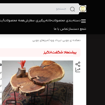
دسته‌بندی محصولات
خانه
پیگیری سفارش
همه محصولات
آین
شمع دستساز
تماس با ما
دهکده ی چوبی تیرداد وود
/
میزهای چوبی
م
بر
دس
ن
ت
مد