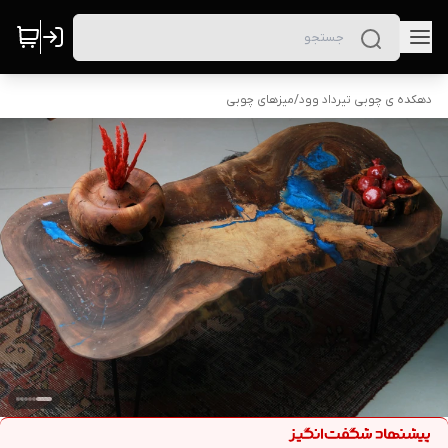
دهکده ی چوبی تیرداد وود
/
میزهای چوبی