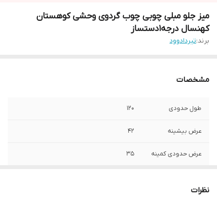
میز جلو مبلی چوبی چوب گردوی وحشی کوهستان
کهنسال درجه1دستساز
برند:
تیردادوود
مشخصات
طول حدودی
120
عرض بیشینه
42
عرض حدودی کمینه
35
ضخامت حدودی
5
نظرات
نوع چوب
گردو سیاه وحشی کهنسال