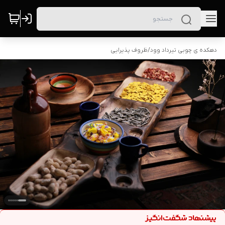
دهکده ی چوبی تیرداد وود
/
ظروف پذیرایی