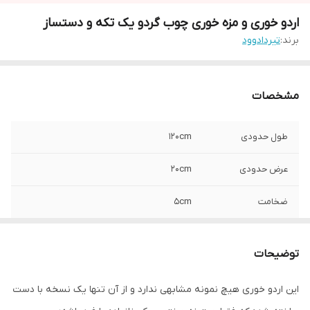
اردو خوری و مزه خوری چوب گردو یک تکه و دستساز
برند:
تیردادوود
مشخصات
طول حدودی
120cm
عرض حدودی
20cm
ضخامت
5cm
نوع چوب
گردوی باغی
توضیحات
پوشش نهایی
روغن گیاهی hard top oil بورما واکس ایتالیا
این اردو خوری هیچ نمونه مشابهی ندارد و از آن تنها یک نسخه با دست