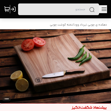
دهکده ی چوبی تیرداد وود
/
تخته گوشت چوبی