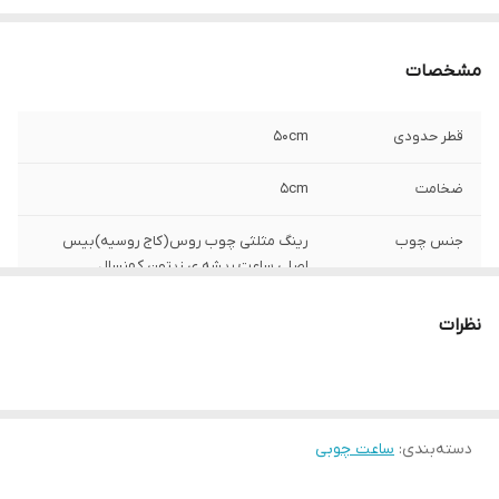
مشخصات
قطر حدودی
50cm
ضخامت
5cm
جنس چوب
رینگ مثلثی چوب روس(کاج روسیه)بیس
اصلی ساعت ریشه ی زیتون کهنسال
نظرات
دسته‌بندی
:
ساعت چوبی