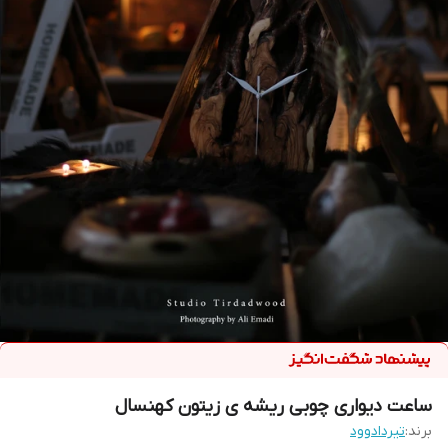
ساعت دیواری چوبی ریشه ی زیتون کهنسال
برند:
تیردادوود