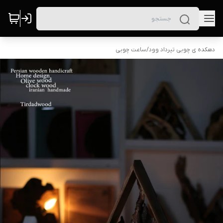
دهکده ی چوبی تیرداد وود
/
ساعت چوبی