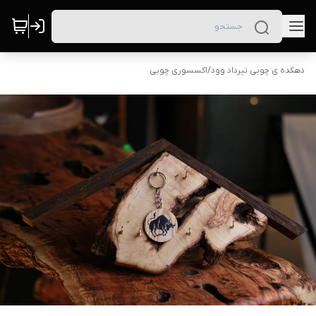
دهکده ی چوبی تیرداد وود
/
اکسسوری چوبی