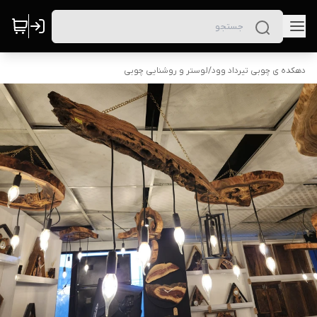
دهکده ی چوبی تیرداد وود
/
لوستر و روشنایی چوبی