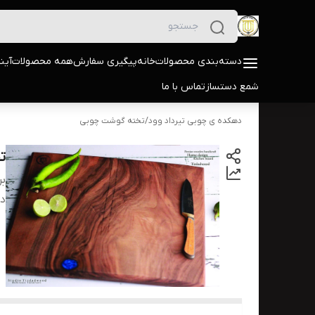
دسته‌بندی محصولات
خانه
پیگیری سفارش
همه محصولات
آین
شمع دستساز
تماس با ما
دهکده ی چوبی تیرداد وود
/
تخته گوشت چوبی
ت
بر
دس