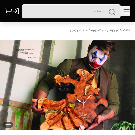
دهکده ی چوبی تیرداد وود
/
ساعت چوبی