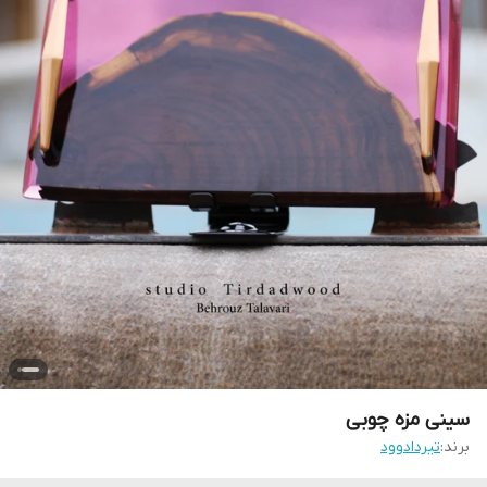
سینی مزه چوبی
برند:
تیردادوود