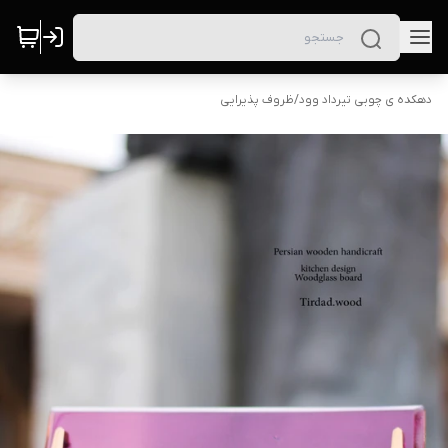
دهکده ی چوبی تیرداد وود
/
ظروف پذیرایی