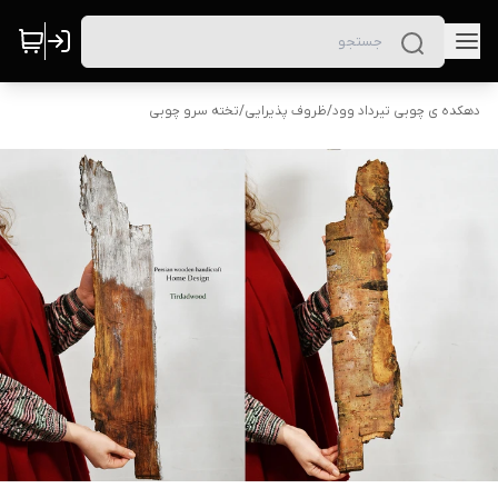
دهکده ی چوبی تیرداد وود
/
ظروف پذیرایی
/
تخته سرو چوبی