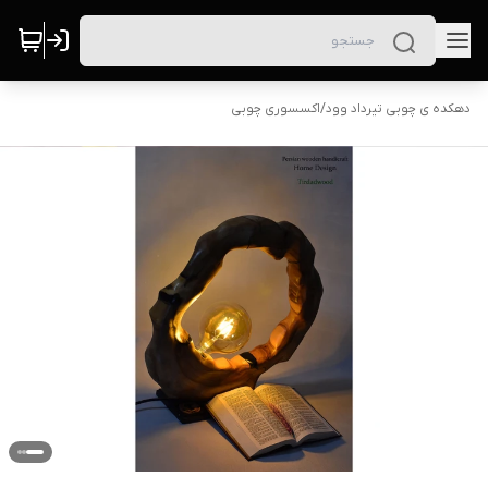
دهکده ی چوبی تیرداد وود
/
اکسسوری چوبی